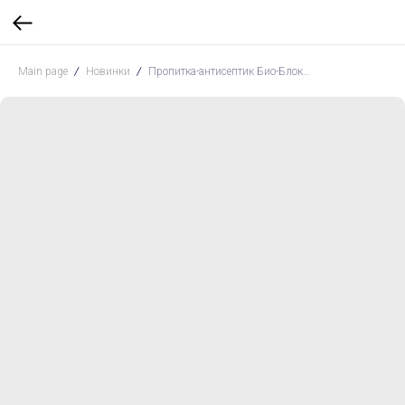
Main page
Новинки
Пропитка-антисептик Био-Блок SAITEX