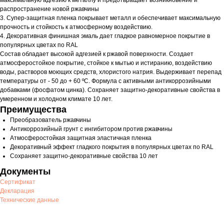
максимальную адгезию к металлу и предотвращает возникновение и
распространение новой ржавчины
3. Супер-защитная пленка покрывает металл и обеспечивает максимальную
прочность и стойкость к атмосферному воздействию.
4. Декоративная финишная эмаль дает гладкое равномерное покрытие в
популярных цветах по RAL
Состав обладает высокой адгезией к ржавой поверхности. Создает
атмосферостойкое покрытие, стойкое к мытью и истиранию, воздействию
воды, растворов моющих средств, хлористого натрия. Выдерживает перепад
температуры от - 50 до + 60 ºС. Формула с активными антикоррозийными
добавками (фосфатом цинка). Сохраняет защитно-декоративные свойства в
умеренном и холодном климате 10 лет.
Преимущества
Преобразователь ржавчины
Антикоррозийный грунт с ингибитором против ржавчины
Атмосферостойкая защитная эластичная пленка
Декоративный эффект гладкого покрытия в популярных цветах по RAL
Сохраняет защитно-декоративные свойства 10 лет
Документы
Сертификат
Декларация
Технические данные